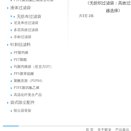
PTFE聚四氟乙烯除尘布袋
《无纺织过滤袋：高效过
液体过滤袋
越选择》
共
1
页
2
条
无纺布过滤袋
尼龙单丝过滤袋
多层高效过滤袋
非标过滤袋
针刺毡滤料
PP聚丙烯
PET聚酯
均聚丙烯腈（亚克力DT）
PPS聚苯硫醚
聚酰亚胺（PI/P84）
PTFE聚四氟乙烯
高温化纤复合产品
袋式除尘配件
除尘器骨架
首 页
关于辉龙
产品展示