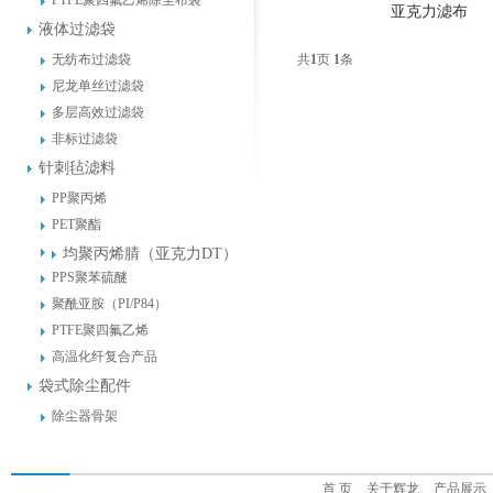
PTFE聚四氟乙烯除尘布袋
亚克力滤布
液体过滤袋
无纺布过滤袋
共
1
页
1
条
尼龙单丝过滤袋
多层高效过滤袋
非标过滤袋
针刺毡滤料
PP聚丙烯
PET聚酯
均聚丙烯腈（亚克力DT）
PPS聚苯硫醚
聚酰亚胺（PI/P84）
PTFE聚四氟乙烯
高温化纤复合产品
袋式除尘配件
除尘器骨架
首 页
关于辉龙
产品展示