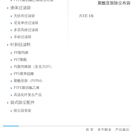
PTFE聚四氟乙烯除尘布袋
聚酰亚胺除尘布袋
液体过滤袋
无纺布过滤袋
共
1
页
1
条
尼龙单丝过滤袋
多层高效过滤袋
非标过滤袋
针刺毡滤料
PP聚丙烯
PET聚酯
均聚丙烯腈（亚克力DT）
PPS聚苯硫醚
聚酰亚胺（PI/P84）
PTFE聚四氟乙烯
高温化纤复合产品
袋式除尘配件
除尘器骨架
首 页
关于辉龙
产品展示