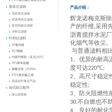
PTFE聚四氟乙烯除尘布袋
液体过滤袋
产品介绍：
无纺布过滤袋
辉龙诺梅克斯除
尼龙单丝过滤袋
产的纤维
采用
多层高效过滤袋
,
非标过滤袋
沥青搅拌水泥厂
针刺毡滤料
化烟气等收尘。
PP聚丙烯
与普通滤料相
PET聚酯
均聚丙烯腈（亚克力DT）
、优异的耐高
1
PPS聚苯硫醚
度可达
℃
220
;
聚酰亚胺（PI/P84）
、高尺寸稳定
PTFE聚四氟乙烯
2
高温化纤复合产品
稳定性
;
袋式除尘配件
、防火阻燃性
3
除尘器骨架
不自燃也不
30,
、良好的耐化
4