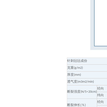
针刺毡毡成份
克重
(g/m2)
厚度
(mm)
透气度
(m3m2/min)
经向
断裂强度
×
(N/5
20cm)
纬向
经向
断裂伸长
％
(
)