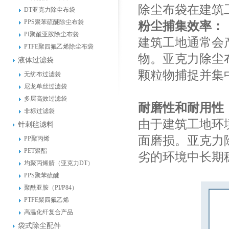
除尘布袋在建筑
DT亚克力除尘布袋
PPS聚苯硫醚除尘布袋
粉尘捕集效率：
PI聚酰亚胺除尘布袋
建筑工地通常会
PTFE聚四氟乙烯除尘布袋
物。亚克力除尘
液体过滤袋
颗粒物捕捉并集
无纺布过滤袋
尼龙单丝过滤袋
多层高效过滤袋
耐磨性和耐用性
非标过滤袋
由于建筑工地环
针刺毡滤料
面磨损。亚克力
PP聚丙烯
PET聚酯
劣的环境中长期
均聚丙烯腈（亚克力DT）
PPS聚苯硫醚
聚酰亚胺（PI/P84）
PTFE聚四氟乙烯
高温化纤复合产品
袋式除尘配件