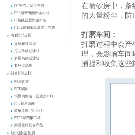
在喷砂房中，条
DT亚克力除尘布袋
PPS聚苯硫醚除尘布袋
的大量粉尘，防
PI聚酰亚胺除尘布袋
PTFE聚四氟乙烯除尘布袋
打磨车间：
液体过滤袋
打磨过程中会产
无纺布过滤袋
尼龙单丝过滤袋
理，会影响车间
多层高效过滤袋
捕捉和收集这些
非标过滤袋
针刺毡滤料
PP聚丙烯
PET聚酯
均聚丙烯腈（亚克力DT）
PPS聚苯硫醚
聚酰亚胺（PI/P84）
PTFE聚四氟乙烯
高温化纤复合产品
袋式除尘配件