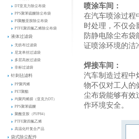
喷涂车间：
DT亚克力除尘布袋
PPS聚苯硫醚除尘布袋
在汽车喷涂过程
PI聚酰亚胺除尘布袋
时处理，不仅会
PTFE聚四氟乙烯除尘布袋
防静电除尘布袋
液体过滤袋
证喷涂环境的洁
无纺布过滤袋
尼龙单丝过滤袋
多层高效过滤袋
焊接车间：
非标过滤袋
汽车制造过程中
针刺毡滤料
物不仅对工人的
PP聚丙烯
PET聚酯
尘布袋能够有效
均聚丙烯腈（亚克力DT）
作环境安全。
PPS聚苯硫醚
聚酰亚胺（PI/P84）
PTFE聚四氟乙烯
高温化纤复合产品
袋式除尘配件