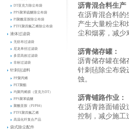
沥青混合料生产
DT亚克力除尘布袋
PPS聚苯硫醚除尘布袋
在沥青混合料的
PI聚酰亚胺除尘布袋
产生大量粉尘和
PTFE聚四氟乙烯除尘布袋
尘和烟雾，减少
液体过滤袋
无纺布过滤袋
尼龙单丝过滤袋
沥青储存罐：
多层高效过滤袋
沥青储存罐在储
非标过滤袋
针刺毡除尘布袋
针刺毡滤料
蚀。
PP聚丙烯
PET聚酯
均聚丙烯腈（亚克力DT）
沥青铺路作业：
PPS聚苯硫醚
在沥青路面铺设
聚酰亚胺（PI/P84）
PTFE聚四氟乙烯
控制，减少施工
高温化纤复合产品
袋式除尘配件