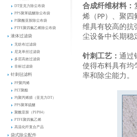
合成纤维材料：
DT亚克力除尘布袋
PPS聚苯硫醚除尘布袋
烯（
）、聚四
PP
PI聚酰亚胺除尘布袋
维具有较高的抗
PTFE聚四氟乙烯除尘布袋
尘设备中长期稳
液体过滤袋
无纺布过滤袋
尼龙单丝过滤袋
针刺工艺：
通过
多层高效过滤袋
使得布料具有均
非标过滤袋
率和除尘能力。
针刺毡滤料
PP聚丙烯
PET聚酯
均聚丙烯腈（亚克力DT）
PPS聚苯硫醚
聚酰亚胺（PI/P84）
PTFE聚四氟乙烯
高温化纤复合产品
袋式除尘配件